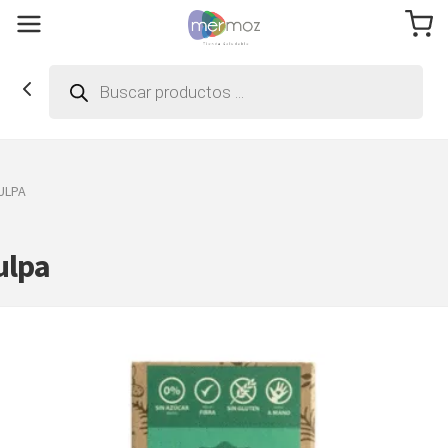
Búsqueda
de
productos
ULPA
ulpa