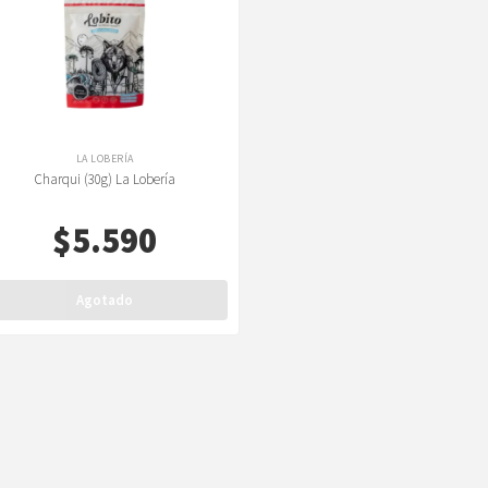
LA LOBERÍA
Charqui (30g) La Lobería
$
5.590
Agotado