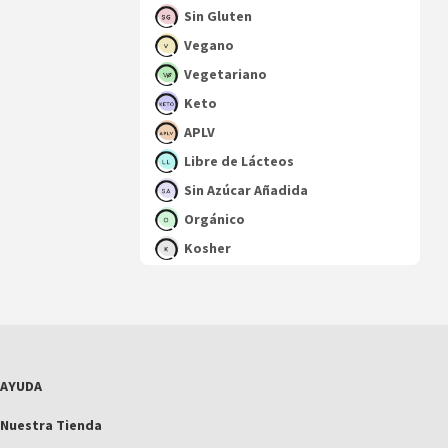
Sin Gluten
Vegano
Vegetariano
Keto
APLV
Libre de Lácteos
Sin Azúcar Añadida
Orgánico
Kosher
AYUDA
Nuestra Tienda