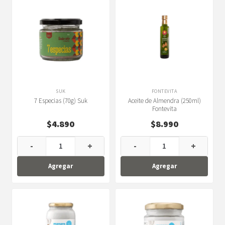
SUK
FONTEVITA
7 Especias (70g) Suk
Aceite de Almendra (250ml)
Fontevita
$
4.890
$
8.990
-
+
-
+
Agregar
Agregar