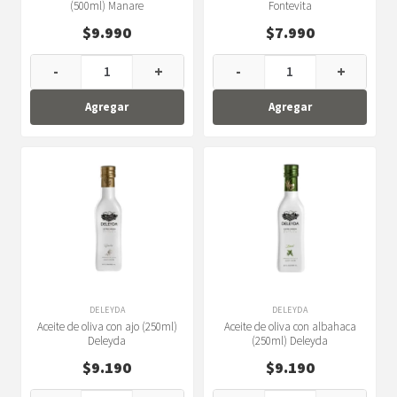
(500ml) Manare
Fontevita
$
9.990
$
7.990
-
+
-
+
Agregar
Agregar
DELEYDA
DELEYDA
Aceite de oliva con ajo (250ml)
Aceite de oliva con albahaca
Deleyda
(250ml) Deleyda
$
9.190
$
9.190