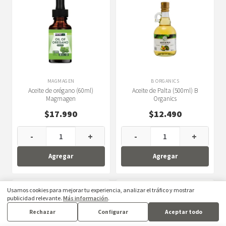
MAGMAGEN
B ORGANICS
Aceite de orégano (60ml)
Aceite de Palta (500ml) B
Magmagen
Organics
$
17.990
$
12.490
-
+
-
+
Agregar
Agregar
Usamos cookies para mejorar tu experiencia, analizar el tráfico y mostrar
publicidad relevante.
Más información
.
Rechazar
Configurar
Aceptar todo