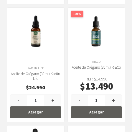
-10%
RI&CO
Aceite de Orégano (30ml) Ri&Co
KARÜN LIFE
Aceite de Orégano (30ml) Karün
Life
REF: $14.990
$13.490
$
24.990
-
+
-
+
Agregar
Agregar