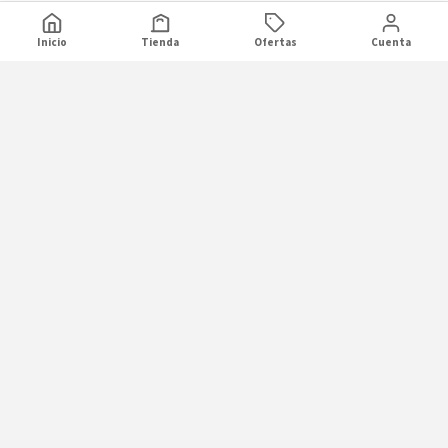
Inicio
Tienda
Ofertas
Cuenta
FONTEVITA
LA CASONA EL MONTE
Aceite de sésamo (250ml)
Aceite de Sésamo (250ml) La
Fontevita
Casona El Monte
$
13.990
$
10.490
Agotado
Agotado
KATANKURA
KATANKURA
Aceite de Trufa Negra (250ml)
Aceite de trufa negra (50cc)