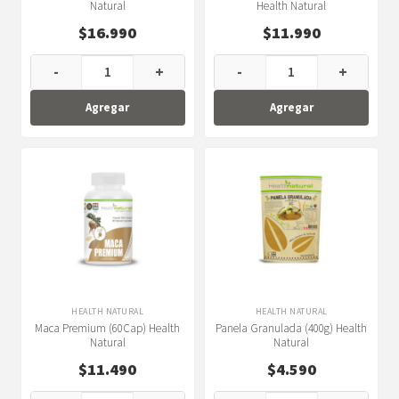
Natural
Health Natural
$
16.990
$
11.990
-
+
-
+
Agregar
Agregar
HEALTH NATURAL
HEALTH NATURAL
Maca Premium (60Cap) Health
Panela Granulada (400g) Health
Natural
Natural
$
11.490
$
4.590