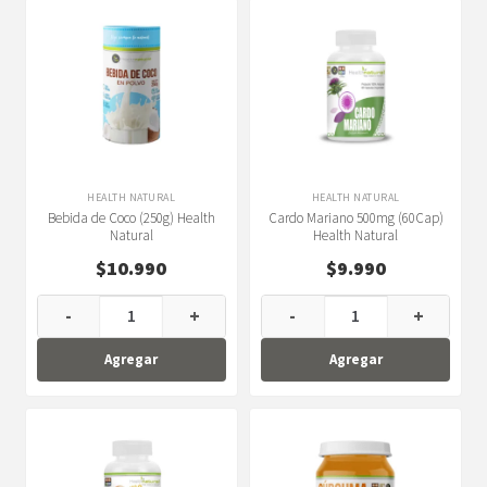
HEALTH NATURAL
HEALTH NATURAL
Bebida de Coco (250g) Health
Cardo Mariano 500mg (60Cap)
Natural
Health Natural
$
10.990
$
9.990
-
+
-
+
Agregar
Agregar