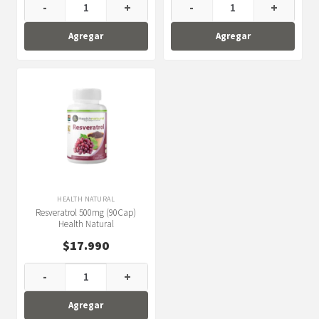
-
+
-
+
Agregar
Agregar
HEALTH NATURAL
Resveratrol 500mg (90Cap)
Health Natural
$
17.990
-
+
Agregar