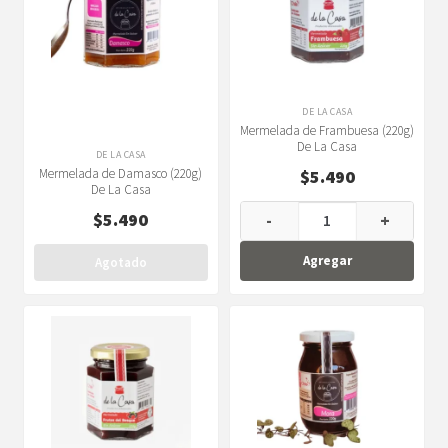
DE LA CASA
Mermelada de Frambuesa (220g)
De La Casa
DE LA CASA
Mermelada de Damasco (220g)
$
5.490
De La Casa
$
5.490
-
+
Agregar
Agotado