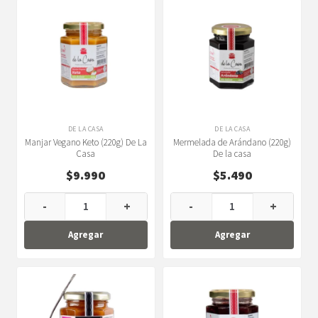
DE LA CASA
DE LA CASA
Manjar Vegano Keto (220g) De La
Mermelada de Arándano (220g)
Casa
De la casa
$
9.990
$
5.490
-
+
-
+
Agregar
Agregar