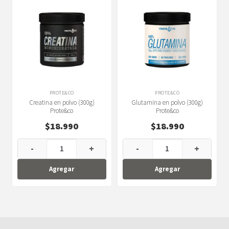
PROTE&CO
PROTE&CO
Creatina en polvo (300g)
Glutamina en polvo (300g)
Prote&co
Prote&co
$
18.990
$
18.990
-
+
-
+
Agregar
Agregar