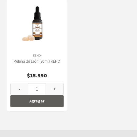
KEHO
Melena de León (30ml) KEHO
$
15.990
-
+
Agregar