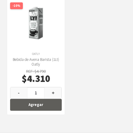
-10%
OATLY
Bebida de Avena Barista (1Lt)
Oatly
REF: $4.790
$4.310
-
+
Agregar