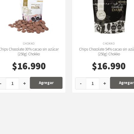
CHOKKO
CHOKKO
Chips Chocolate 30% cacao sin azúcar
Chips Chocolate 54% cacao sin azú
(250g) Chokko
(250g) Chokko
$
16.990
$
16.990
-
+
-
+
Agregar
Agregar