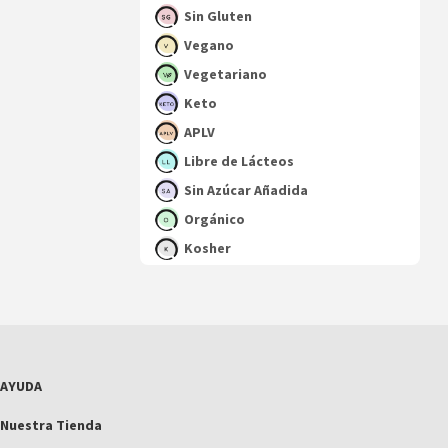
Sin Gluten
Vegano
Vegetariano
Keto
APLV
Libre de Lácteos
Sin Azúcar Añadida
Orgánico
Kosher
AYUDA
Nuestra Tienda