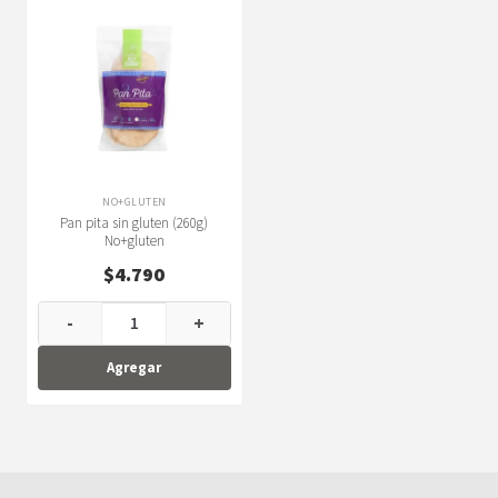
NO+GLUTEN
Pan pita sin gluten (260g)
No+gluten
$
4.790
-
+
Agregar