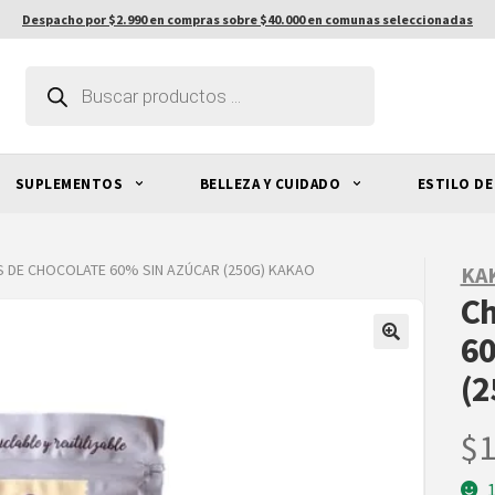
Despacho por $2.990 en compras sobre $40.000 en comunas seleccionadas
Búsqueda
de
productos
SUPLEMENTOS
BELLEZA Y CUIDADO
ESTILO DE
S DE CHOCOLATE 60% SIN AZÚCAR (250G) KAKAO
KA
Ch
60
(2
$
1