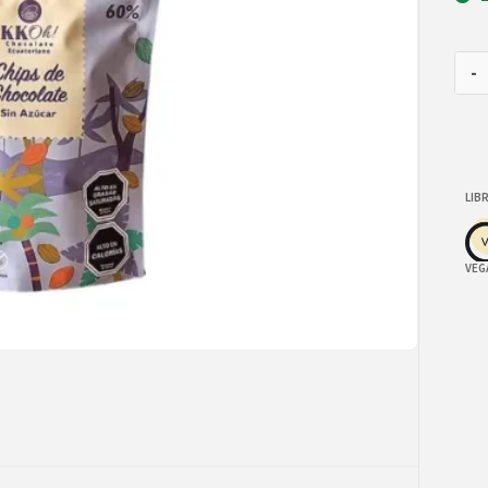
-
LIB
VEG