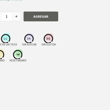
+
AGREGAR
RE DE LÁCTEOS
SIN AZÚCAR
SIN GLUTEN
ANO
VEGETARIANO