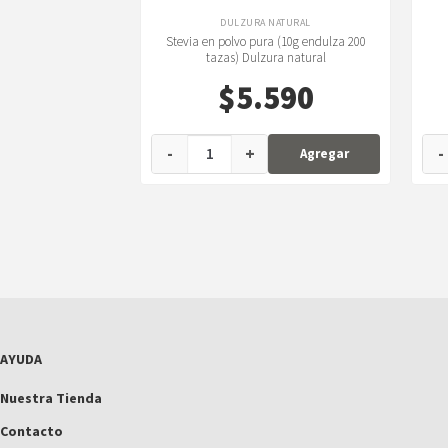
DULZURA NATURAL
Stevia en polvo pura (10g endulza 200
tazas) Dulzura natural
$
5.590
-
+
-
Agregar
AYUDA
Nuestra Tienda
Contacto