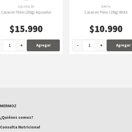
AQUASOLAR
BROTA
Cacao en Polvo (200g) Aquasolar
Cacao en Polvo (150g) Brota
$
15.990
$
10.990
+
-
+
Agregar
Agregar
MERMOZ
¿Quiénes somos?
Consulta Nutricional