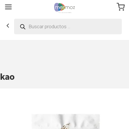
Búsqueda
de
productos
vkao