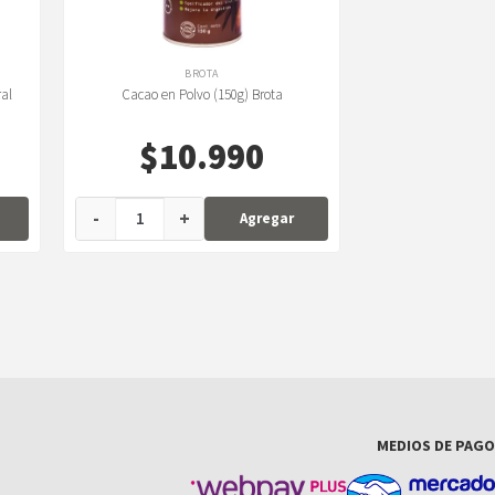
BROTA
ral
Cacao en Polvo (150g) Brota
$
10.990
-
+
Agregar
MEDIOS DE PAGO