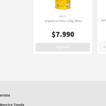
BROTA
Dien
Jengibre en Polvo (150g) Brota
$
7.990
-
Agotado
AYUDA
Nuestra Tienda