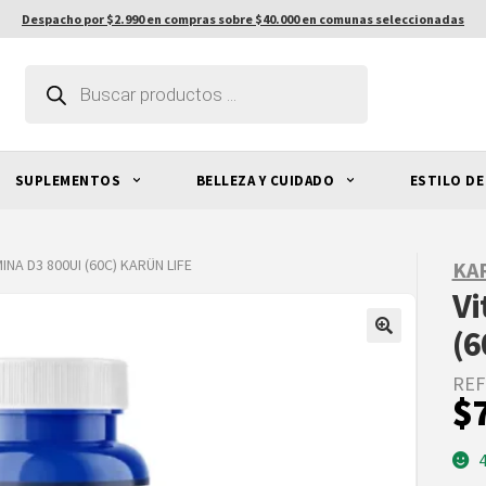
Despacho por $2.990 en compras sobre $40.000 en comunas seleccionadas
Búsqueda
de
productos
SUPLEMENTOS
BELLEZA Y CUIDADO
ESTILO DE
INA D3 800UI (60C) KARÜN LIFE
KA
Vi
(6
REF
$