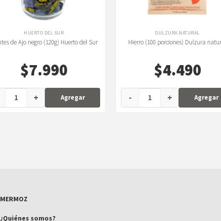
HUERTO DEL SUR
DULZURA NATURAL
tes de Ajo negro (120g) Huerto del Sur
Hierro (100 porciones) Dulzura natu
$
7.990
$
4.490
+
-
+
Agregar
Agregar
MERMOZ
¿Quiénes somos?