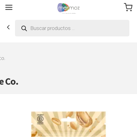
Búsqueda
de
productos
CO.
e Co.