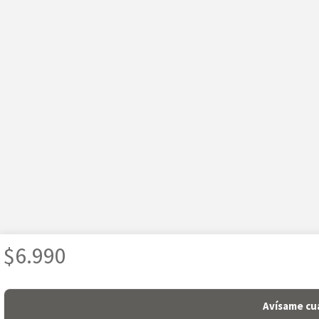
$
6.990
Avísame cua