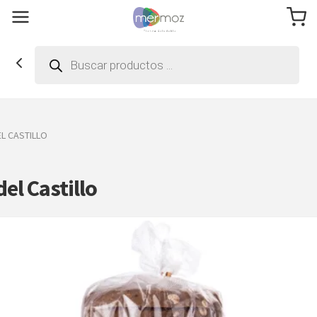
Búsqueda
de
productos
L CASTILLO
el Castillo