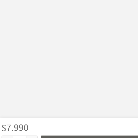
$
7.990
Usamos cookies para mejorar tu experiencia, analizar el tráfico y mostrar publicidad 