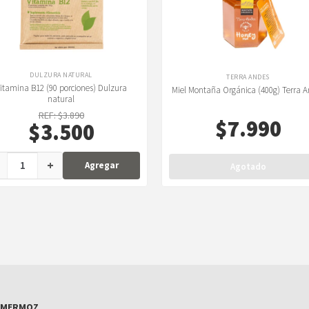
DULZURA NATURAL
TERRA ANDES
itamina B12 (90 porciones) Dulzura
Miel Montaña Orgánica (400g) Terra 
natural
REF: $3.890
$
7.990
$3.500
+
Agregar
Agotado
MERMOZ