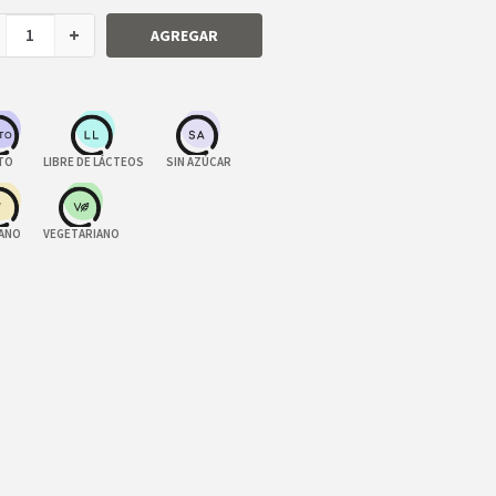
+
AGREGAR
TO
LIBRE DE LÁCTEOS
SIN AZÚCAR
ANO
VEGETARIANO