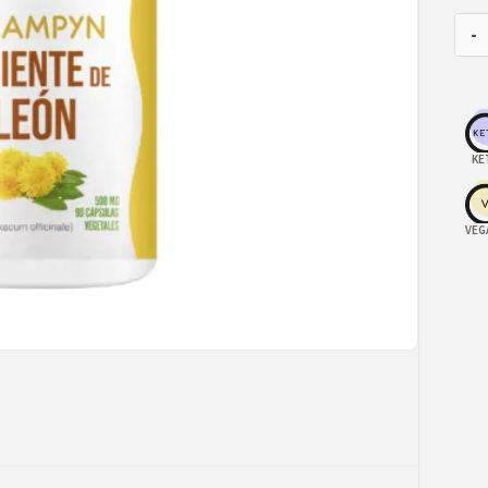
-
KE
VEG