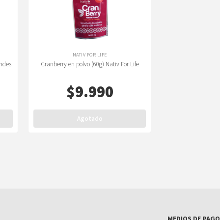
NATIV FOR LIFE
Andes
Cranberry en polvo (60g) Nativ For Life
$
9.990
Agotado
MEDIOS DE PAGO