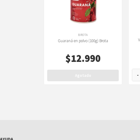
BROTA
V
Guaraná en polvo (100g) Brota
$
12.990
-
Agotado
AYUDA