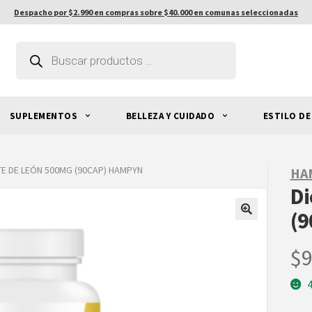
Despacho por $2.990 en compras sobre $40.000 en comunas seleccionadas
Búsqueda
de
productos
SUPLEMENTOS
BELLEZA Y CUIDADO
ESTILO DE
TE DE LEÓN 500MG (90CAP) HAMPYN
HA
Di
(9
$
9