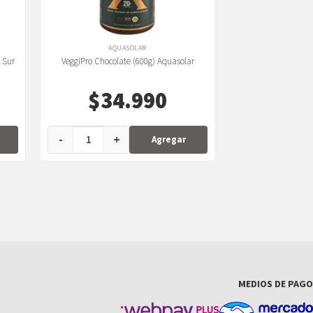
AQUASOLAR
l Sur
VeggiPro Chocolate (600g) Aquasolar
$
34.990
-
+
Agregar
MEDIOS DE PAGO