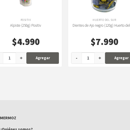
POSITIV
HUERTO DEL SUR
Alpiste (250g) Positiv
Dientes de Ajo negro (120g) Huerto de
$
4.990
$
7.990
+
-
+
Agregar
Agregar
MERMOZ
¿Quiénes somos?