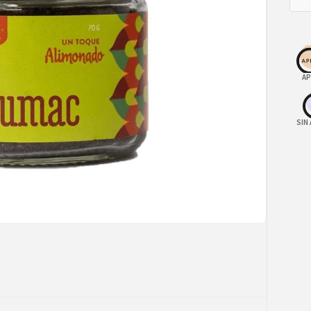
AP
SIN