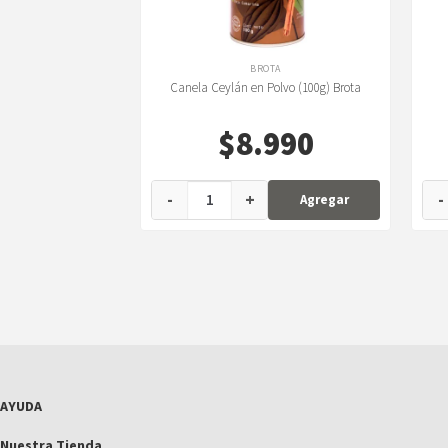
BROTA
Canela Ceylán en Polvo (100g) Brota
$
8.990
-
+
-
Agregar
AYUDA
Nuestra Tienda