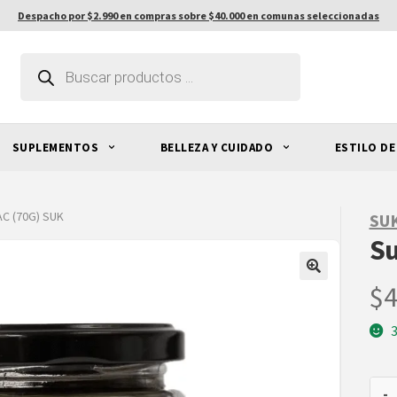
Despacho por $2.990 en compras sobre $40.000 en comunas seleccionadas
Búsqueda
de
productos
SUPLEMENTOS
BELLEZA Y CUIDADO
ESTILO DE
C (70G) SUK
SU
Su
$
4
-