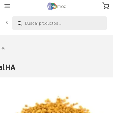
Búsqueda
de
productos
 HA
al HA