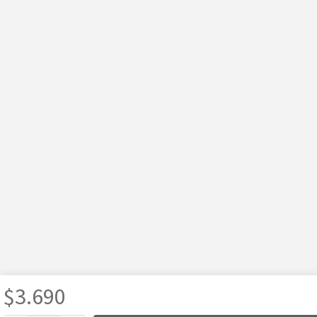
$
3.690
Usamos cookies para mejorar tu experiencia, analizar el tráfico y mostrar publicidad 