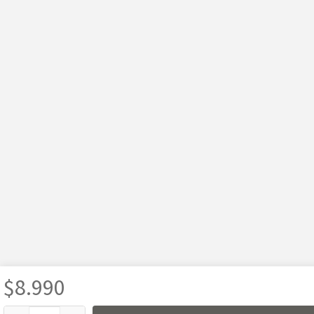
$
8.990
Usamos cookies para mejorar tu experiencia, analizar el tráfico y mostrar publicidad 