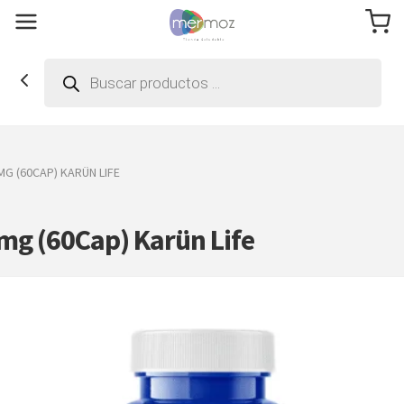
Búsqueda
de
productos
MG (60CAP) KARÜN LIFE
0mg (60Cap) Karün Life