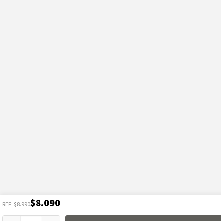
$8.090
REF: $8.990
Usamos cookies para mejorar tu experiencia, analizar el tráfico y mostrar publicidad 