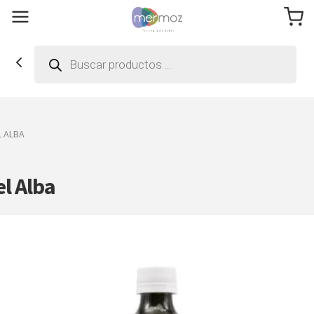
Búsqueda
de
productos
L ALBA
l Alba