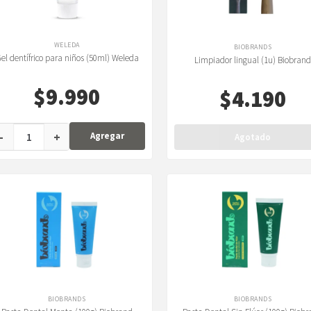
WELEDA
BIOBRANDS
el dentífrico para niños (50ml) Weleda
Limpiador lingual (1u) Biobrand
$
9.990
$
4.190
-
+
Agregar
Agotado
BIOBRANDS
BIOBRANDS