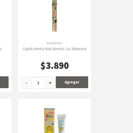
BIOBRANDS
u)
Cepillo dental Kids Bambú (1u) Biobrand
$
3.890
-
+
Agregar