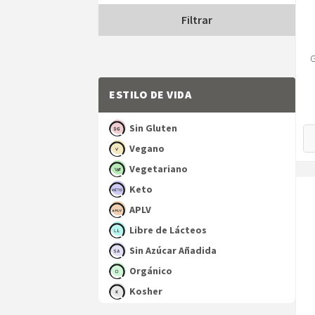
Precio
Precio
Filtrar
mínimo
máximo
G
ESTILO DE VIDA
Sin Gluten
Vegano
Vegetariano
Keto
APLV
Libre de Lácteos
Sin Azúcar Añadida
Orgánico
Kosher