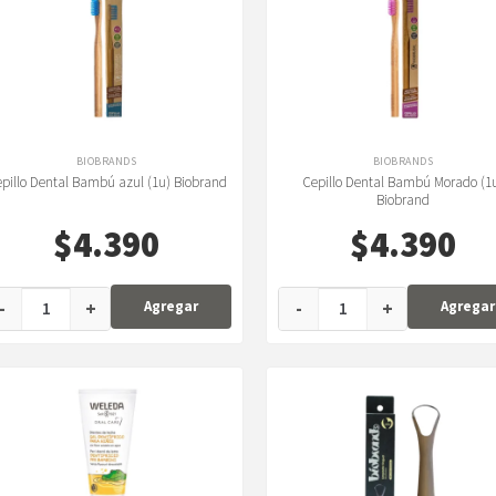
BIOBRANDS
BIOBRANDS
pillo Dental Bambú azul (1u) Biobrand
Cepillo Dental Bambú Morado (1
Biobrand
$
4.390
$
4.390
-
+
-
+
Agregar
Agregar