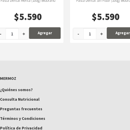
Pasta Dental Menta (100g) Biobrand
Pasta Dental Sin Flúor (100g) Biob
$
5.590
$
5.590
-
+
-
+
Agregar
Agregar
MERMOZ
¿Quiénes somos?
Consulta Nutricional
Preguntas frecuentes
Términos y Condiciones
Política de Privacidad